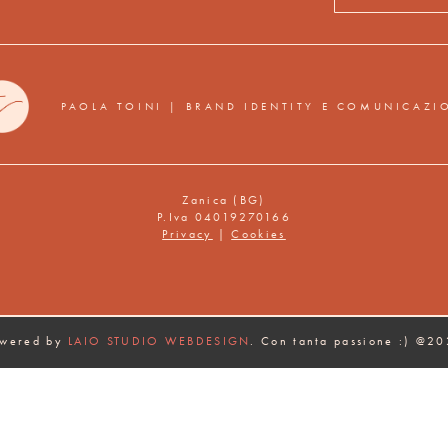
PAOLA TOINI | BRAND IDENTITY E COMUNICAZI
Zanica (BG)
P.Iva 04019270166
Privacy
|
Cookies
owered by
LAIO STUDIO WEBDESIGN
. Con tanta passione :) @2