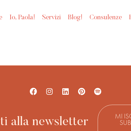
e
Io, Paola!
Servizi
Blog!
Consulenze
MI IS
iti alla newsletter
SUB