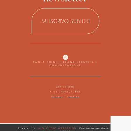
MI ISCRIVO SUBITO!
PAOLA TOINI | BRAND IDENTITY E
COMUNICAZIONE
Zanica (BG)
P.Iva 04019270166
Privacy
|
Cookies
Powered by
LAIO STUDIO WEBDESIGN
. Con tanta passione :)