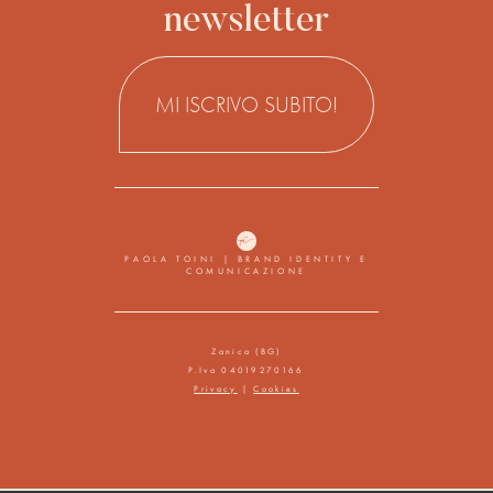
newsletter
MI ISCRIVO SUBITO!
PAOLA TOINI | BRAND IDENTITY E
COMUNICAZIONE
Zanica (BG)
P.Iva 04019270166
Privacy
|
Cookies