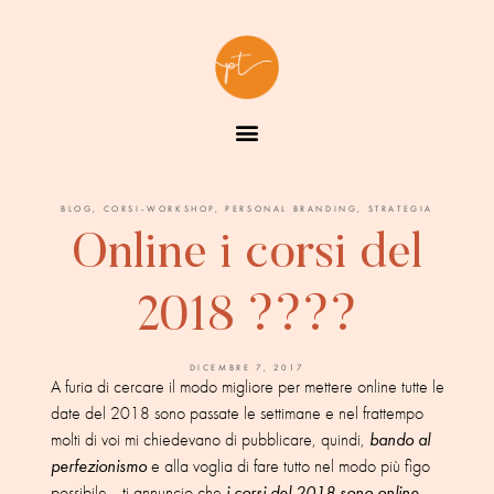
BLOG
,
CORSI-WORKSHOP
,
PERSONAL BRANDING
,
STRATEGIA
Online i corsi del
2018 ????
DICEMBRE 7, 2017
A furia di cercare il modo migliore per mettere online tutte le
date del 2018 sono passate le settimane e nel frattempo
molti di voi mi chiedevano di pubblicare, quindi,
bando al
perfezionismo
e alla voglia di fare tutto nel modo più figo
possibile… ti annuncio che
i corsi del 2018 sono online
,